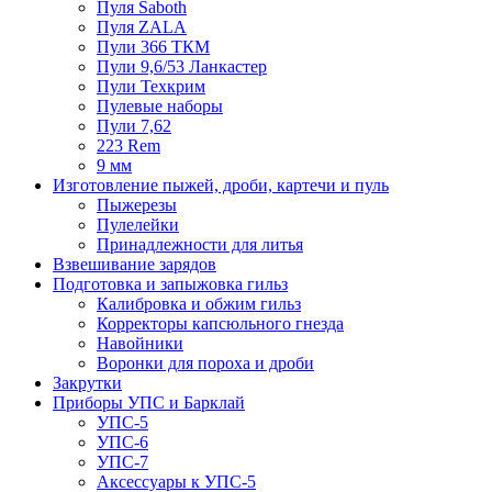
Пуля Saboth
Пуля ZALA
Пули 366 ТКМ
Пули 9,6/53 Ланкастер
Пули Техкрим
Пулевые наборы
Пули 7,62
223 Rem
9 мм
Изготовление пыжей, дроби, картечи и пуль
Пыжерезы
Пулелейки
Принадлежности для литья
Взвешивание зарядов
Подготовка и запыжовка гильз
Калибровка и обжим гильз
Корректоры капсюльного гнезда
Навойники
Воронки для пороха и дроби
Закрутки
Приборы УПС и Барклай
УПС-5
УПС-6
УПС-7
Аксессуары к УПС-5